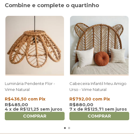
Combine e complete o quartinho
Luminária Pendente Flor -
Cabeceira Infantil Meu Amigo
Vime Natural
Urso - Vime Natural
R$436,50
com
Pix
R$792,00
com
Pix
R$485,00
R$880,00
4
x
de
R$121,25
sem juros
7
x
de
R$125,71
sem juros
COMPRAR
COMPRAR